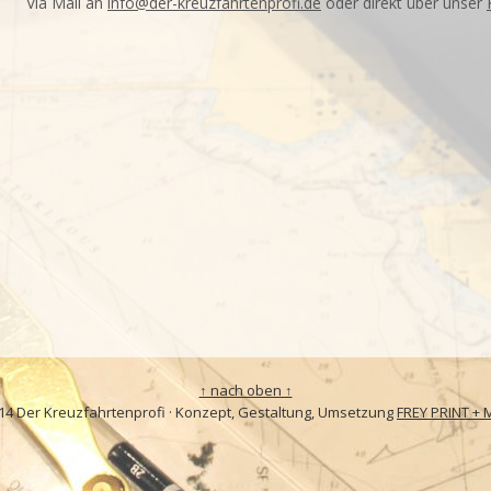
Via Mail an
info@der-kreuzfahrtenprofi.de
oder direkt über unser
↑ nach oben ↑
14 Der Kreuzfahrtenprofi · Konzept, Gestaltung, Umsetzung
FREY PRINT + 