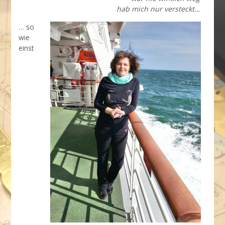
hab mich nur versteckt…
… so
wie
einst