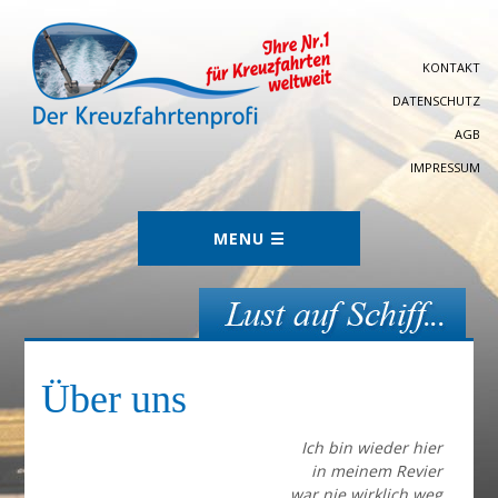
KONTAKT
DATENSCHUTZ
AGB
IMPRESSUM
Über uns
Ich bin wieder hier
in meinem Revier
war nie wirklich weg